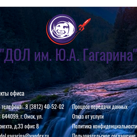
"ДОЛ им. Ю.А. Гагарина"
акты офиса
 телефона: 8 (3812) 40-52-02
Процесс передачи данных
 644099, г. Омск, ул.
Отказ от услуги
нехта, д.33 офис 8
Политика конфиденциальност
 dol.gagarina@yandex.ru
Пользовательское соглашение