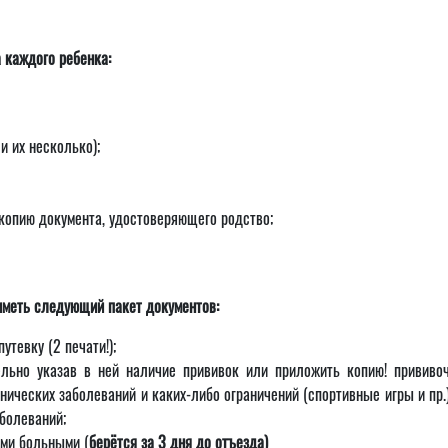
каждого ребенка:
и их несколько);
копию документа, удостоверяющего родство;
иметь следующий пакет документов:
утевку (2 печати!);
льно указав в ней наличие прививок или приложить копию! прививоч
нических заболеваний и каких-либо ограничений (спортивные игры и пр.)
аболеваний;
ыми больными (
берётся за 3 дня до отъезда)