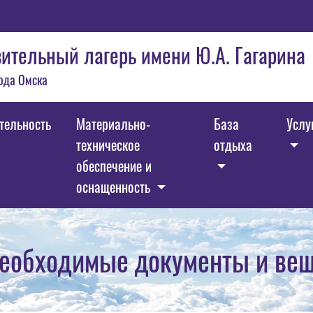
ительный лагерь имени Ю.А. Гагарина
ода Омска
тельность
Материально-
База
Услу
техническое
отдыха
обеспечение и
оснащенность
еобходимые документы и ве