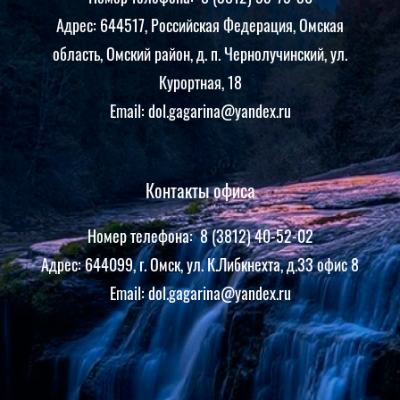
Адрес: 644517, Российская Федерация, Омская
область, Омский район, д. п. Чернолучинский, ул.
Курортная, 18
Email: dol.gagarina@yandex.ru
Контакты офиса
Номер телефона: 8 (3812) 40-52-02
Адрес: 644099, г. Омск, ул. К.Либкнехта, д.33 офис 8
Email: dol.gagarina@yandex.ru